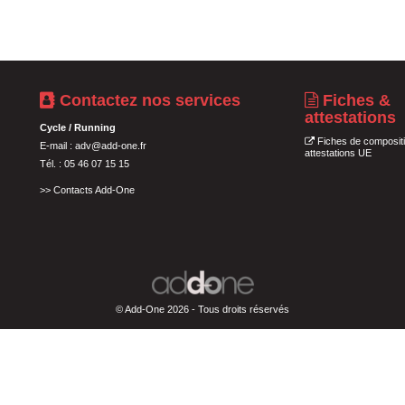
Contactez nos services
Fiches &
attestations
Cycle / Running
Fiches de compositi
E-mail :
adv@add-one.fr
attestations UE
Tél. : 05 46 07 15 15
>>
Contacts Add-One
© Add-One 2026 - Tous droits réservés