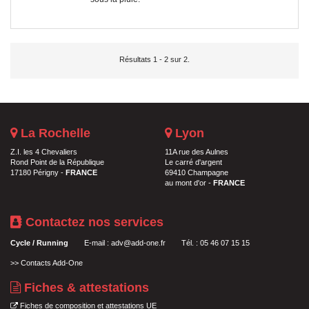
Résultats 1 - 2 sur 2.
La Rochelle
Lyon
Z.I. les 4 Chevaliers
11A rue des Aulnes
Rond Point de la République
Le carré d'argent
17180 Périgny -
FRANCE
69410 Champagne
au mont d'or -
FRANCE
Contactez nos services
Cycle / Running
E-mail :
adv@add-one.fr
Tél. : 05 46 07 15 15
>>
Contacts Add-One
Fiches & attestations
Fiches de composition et attestations UE