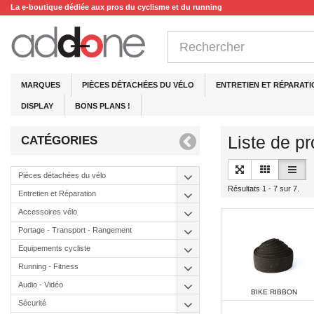
La e-boutique dédiée aux pros du cyclisme et du running
MARQUES
PIÈCES DÉTACHÉES DU VÉLO
ENTRETIEN ET RÉPARATI
DISPLAY
BONS PLANS !
Liste de p
CATÉGORIES
Pièces détachées du vélo
Résultats 1 - 7 sur 7.
Entretien et Réparation
Accessoires vélo
Portage - Transport - Rangement
Equipements cycliste
Running - Fitness
Audio - Vidéo
BIKE RIBBON
Sécurité