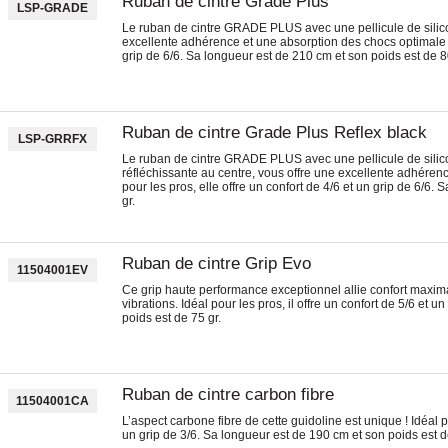
Ruban de cintre Grade Plus
LSP-GRADE
Le ruban de cintre GRADE PLUS avec une pellicule de silico
excellente adhérence et une absorption des chocs optimale ! I
grip de 6/6. Sa longueur est de 210 cm et son poids est de 8
Ruban de cintre Grade Plus Reflex black
LSP-GRRFX
Le ruban de cintre GRADE PLUS avec une pellicule de silico
réfléchissante au centre, vous offre une excellente adhéren
pour les pros, elle offre un confort de 4/6 et un grip de 6/6.
gr.
Ruban de cintre Grip Evo
11504001EV
Ce grip haute performance exceptionnel allie confort maxi
vibrations. Idéal pour les pros, il offre un confort de 5/6 et 
poids est de 75 gr.
Ruban de cintre carbon fibre
11504001CA
L’aspect carbone fibre de cette guidoline est unique ! Idéal p
un grip de 3/6. Sa longueur est de 190 cm et son poids est d