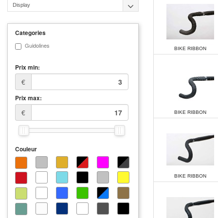
Display
Categories
Guidolines
BIKE RIBBON
Prix min:
€
Prix max:
€
BIKE RIBBON
Couleur
BIKE RIBBON