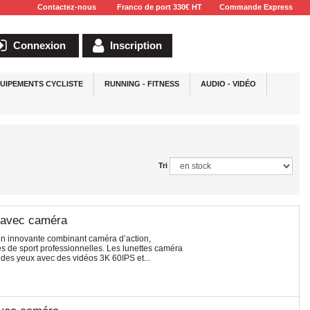
Contactez-nous
Franco de port 330€ HT
Commande Express
Connexion
Inscription
UIPEMENTS CYCLISTE
RUNNING - FITNESS
AUDIO - VIDÉO
Tri
A avec caméra
on innovante combinant caméra d’action,
s de sport professionnelles. Les lunettes caméra
des yeux avec des vidéos 3K 60IPS et...