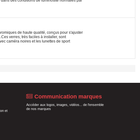
on dans des conditions de luminosité normales par
romiques de haute qualité, conçus pour s'ajuster
 verres, très faciles à installer, sont
ec caméra noires et les lunettes de sport
Communication marques
Accéder aux logos, images, vidéos... de l'ensemble
de nos marques
on et