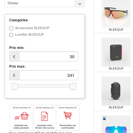
Display
Categories
Accessoires BLEEQUP
BLEEQUP
Lunettes BLEEQUP
Prix min:
€
Prix max:
BLEEQUP
€
BLEEQUP
Vous connaissez déjà les produits que vous