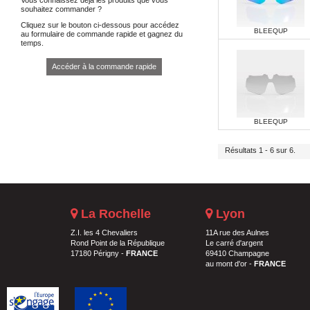
souhaitez commander ?
Cliquez sur le bouton ci-dessous pour accédez
BLEEQUP
au formulaire de commande rapide et gagnez du
temps.
Accéder à la commande rapide
BLEEQUP
Résultats 1 - 6 sur 6.
La Rochelle
Lyon
Z.I. les 4 Chevaliers
11A rue des Aulnes
Rond Point de la République
Le carré d'argent
17180 Périgny -
FRANCE
69410 Champagne
au mont d'or -
FRANCE