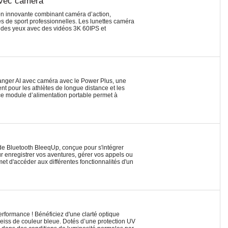
avec caméra
on innovante combinant caméra d’action,
s de sport professionnelles. Les lunettes caméra
 des yeux avec des vidéos 3K 60IPS et
Ranger AI avec caméra avec le Power Plus, une
t pour les athlètes de longue distance et les
ce module d’alimentation portable permet à
de Bluetooth BleeqUp, conçue pour s'intégrer
r enregistrer vos aventures, gérer vos appels ou
t d'accéder aux différentes fonctionnalités d'un
erformance ! Bénéficiez d'une clarté optique
Zeiss de couleur bleue. Dotés d’une protection UV