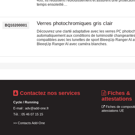
400, ils réduisent l’éblouissement et assurent une protecti
temps ensoleillé....
Verres photochromiques gris clair
BQ10200001
Découvrez une clarté adaptative avec les verres PC photoch
automatiquement aux conditions de luminosité changeantes.Ces
compatibles avec les lunettes de sport BleeqUp Ranger AI av
BleeqUp Ranger AI avec caméra blanches.
Contactez nos services
Fiches &
attestations
Cycle / Running
Fiches de compositi
E-mail :
adv@add-one.fr
attestations UE
Tél. : 05 46 07 15 15
>>
Contacts Add-One