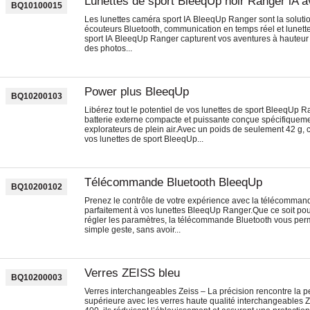
Lunettes de sport BleeqUp noir Ranger lA 
BQ10100015
Les lunettes caméra sport IA BleeqUp Ranger sont la soluti
écouteurs Bluetooth, communication en temps réel et lunette
sport IA BleeqUp Ranger capturent vos aventures à hauteur
des photos...
Power plus BleeqUp
BQ10200103
Libérez tout le potentiel de vos lunettes de sport BleeqUp 
batterie externe compacte et puissante conçue spécifiquemen
explorateurs de plein air.Avec un poids de seulement 42 g, 
vos lunettes de sport BleeqUp...
Télécommande Bluetooth BleeqUp
BQ10200102
Prenez le contrôle de votre expérience avec la télécomman
parfaitement à vos lunettes BleeqUp Ranger.Que ce soit pou
régler les paramètres, la télécommande Bluetooth vous perme
simple geste, sans avoir...
Verres ZEISS bleu
BQ10200003
Verres interchangeables Zeiss – La précision rencontre la p
supérieure avec les verres haute qualité interchangeables 