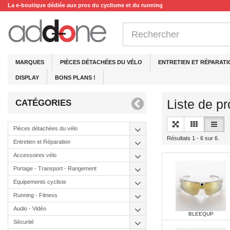
La e-boutique dédiée aux pros du cyclisme et du running
MARQUES
PIÈCES DÉTACHÉES DU VÉLO
ENTRETIEN ET RÉPARATI
DISPLAY
BONS PLANS !
Liste de p
CATÉGORIES
Pièces détachées du vélo
Résultats 1 - 6 sur 6.
Entretien et Réparation
Accessoires vélo
Portage - Transport - Rangement
Equipements cycliste
Running - Fitness
Audio - Vidéo
BLEEQUP
Sécurité