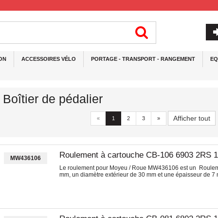
ON
ACCESSOIRES VÉLO
PORTAGE - TRANSPORT - RANGEMENT
EQ
Boîtier de pédalier
Afficher tout
«
1
2
3
»
Roulement à cartouche CB-106 6903 2RS 
MW436106
Le roulement pour Moyeu / Roue MW436106 est un Roulemen
mm, un diamètre extérieur de 30 mm et une épaisseur de 7