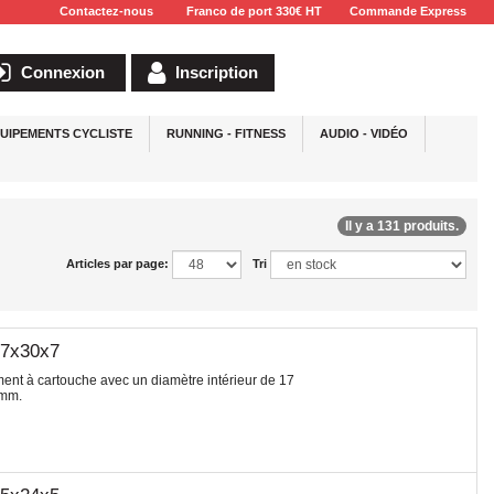
Contactez-nous
Franco de port 330€ HT
Commande Express
Connexion
Inscription
UIPEMENTS CYCLISTE
RUNNING - FITNESS
AUDIO - VIDÉO
Il y a 131 produits.
Articles par page:
Tri
17x30x7
t à cartouche avec un diamètre intérieur de 17
 mm.