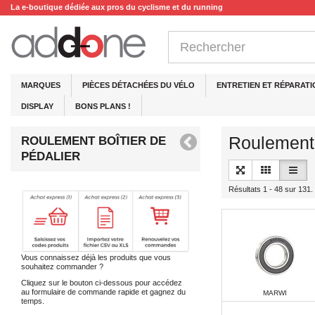
La e-boutique dédiée aux pros du cyclisme et du running
MARQUES
PIÈCES DÉTACHÉES DU VÉLO
ENTRETIEN ET RÉPARATI
DISPLAY
BONS PLANS !
Roulement 
ROULEMENT BOÎTIER DE
PÉDALIER
Résultats 1 - 48 sur 131.
Vous connaissez déjà les produits que vous
souhaitez commander ?
Cliquez sur le bouton ci-dessous pour accédez
au formulaire de commande rapide et gagnez du
MARWI
temps.