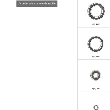
Accéder à la commande rapide
MARWI
MARWI
MARWI