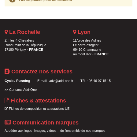
La Rochelle
Lyon
Z.I. les 4 Chevaliers
11A rue des Aulnes
Rond Point de la République
Le carré d'argent
17180 Périgny -
FRANCE
69410 Champagne
au mont d'or -
FRANCE
Contactez nos services
Cycle / Running
E-mail :
adv@add-one.fr
Tél. : 05 46 07 15 15
>>
Contacts Add-One
Fiches & attestations
Fiches de composition et attestations UE
Communication marques
Accéder aux logos, images, vidéos... de l'ensemble de nos marques