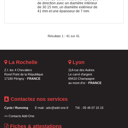
de direction avec un diamètre intérieur
de 30.15 mm, un diamètre extérieur de
41 mm et une épaisseur de 7 mm.
Résultats 1 - 41 sur 41.
La Rochelle
Lyon
Z.I. les 4 Chevaliers
11A rue des Aulnes
Rond Point de la République
Le carré d'argent
17180 Périgny -
FRANCE
69410 Champagne
au mont d'or -
FRANCE
Contactez nos services
Cycle / Running
E-mail :
adv@add-one.fr
Tél. : 05 46 07 15 15
>>
Contacts Add-One
Fiches & attestations