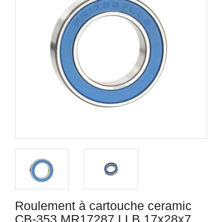
Roulement à cartouche ceramic
CB-353 MR17287 LLB 17x28x7