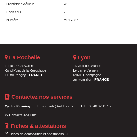
Diamètre extérieur
28
Épaisseur
7
Numéro
MR17287
La Rochelle
Lyon
Z.I. les 4 Chevaliers
11A rue des Aulnes
Rond Point de la République
Le carré d'argent
17180 Périgny -
FRANCE
69410 Champagne
au mont d'or -
FRANCE
Contactez nos services
Cycle / Running
E-mail :
adv@add-one.fr
Tél. : 05 46 07 15 15
>>
Contacts Add-One
Fiches & attestations
Fiches de composition et attestations UE