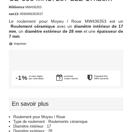
Référence
MW436353
ean13:
8590966363537
Le roulement pour Moyeu / Roue MW436353 est un
Roulement céramique
avec un
diamètre intérieur de 17
mm
, un
diamètre extérieur de 28 mm
et une
épaisseur de
7 mm
.
Imprimer
-1%
si vous réglez
Livraison
Paiement SSL
par carte bleue
3 jours ouvrés
100% securisé
En savoir plus
Roulement pour Moyeu / Roue
Type de roulement : Roulements céramique
Diamètre intérieur : 17
Diamètre extérieur : 28