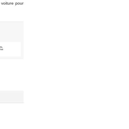
 voiture pour
SSL
risé