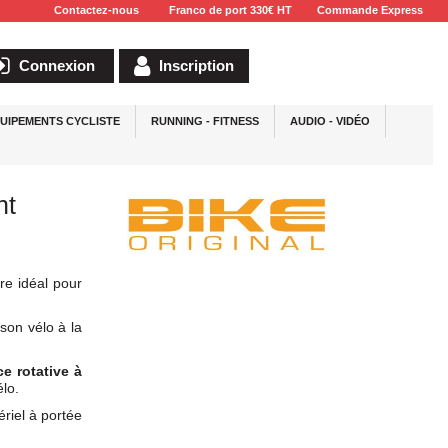
Contactez-nous
Franco de port 330€ HT
Commande Express
Connexion
Inscription
UIPEMENTS CYCLISTE
RUNNING - FITNESS
AUDIO - VIDÉO
nt
re idéal pour
 son vélo à la
ce rotative à
élo.
riel à portée