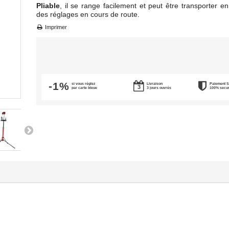
Pliable
, il se range facilement et peut être transporter en
des réglages en cours de route.
Imprimer
-1%
si vous réglez
Livraison
Paiement 
par carte bleue
3 jours ouvrés
100% secu