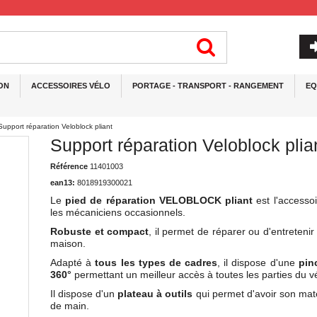
ON
ACCESSOIRES VÉLO
PORTAGE - TRANSPORT - RANGEMENT
EQ
Support réparation Veloblock pliant
Support réparation Veloblock plia
Référence
11401003
ean13:
8018919300021
Le
pied de réparation VELOBLOCK pliant
est l'accessoi
les mécaniciens occasionnels.
Robuste et compact
, il permet de réparer ou d'entretenir
maison.
Adapté à
tous les types de cadres
, il dispose d'une
pin
360°
permettant un meilleur accès à toutes les parties du v
Il dispose d'un
plateau à outils
qui permet d'avoir son maté
de main.