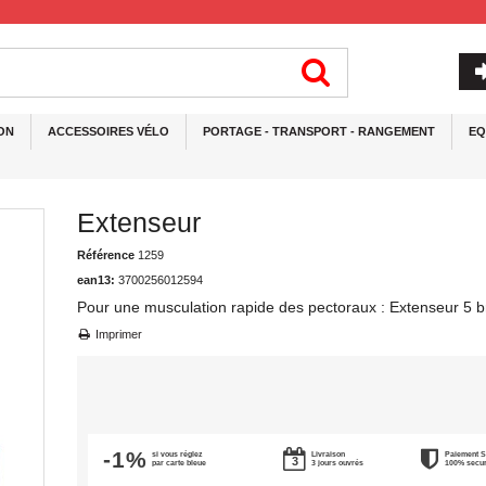
ON
ACCESSOIRES VÉLO
PORTAGE - TRANSPORT - RANGEMENT
EQ
Extenseur
Référence
1259
ean13:
3700256012594
Pour une musculation rapide des pectoraux : Extenseur 5 
Imprimer
-1%
si vous réglez
Livraison
Paiement 
par carte bleue
3 jours ouvrés
100% secu