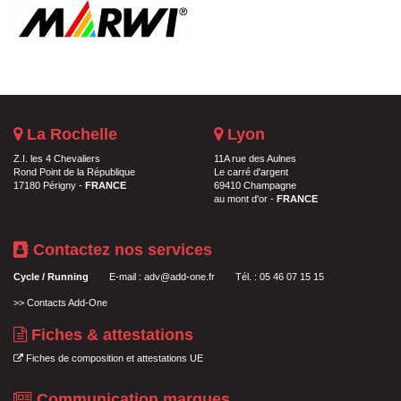
La Rochelle
Lyon
Z.I. les 4 Chevaliers
11A rue des Aulnes
Rond Point de la République
Le carré d'argent
17180 Périgny -
FRANCE
69410 Champagne
au mont d'or -
FRANCE
Contactez nos services
Cycle / Running
E-mail :
adv@add-one.fr
Tél. : 05 46 07 15 15
>>
Contacts Add-One
Fiches & attestations
Fiches de composition et attestations UE
Communication marques