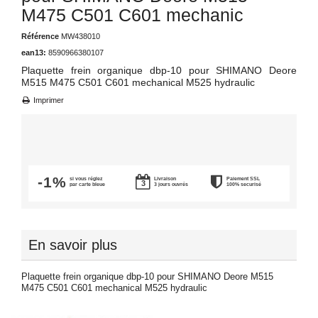
M475 C501 C601 mechanic
Référence
MW438010
ean13:
8590966380107
Plaquette frein organique dbp-10 pour SHIMANO Deore
M515 M475 C501 C601 mechanical M525 hydraulic
Imprimer
-1%
si vous réglez
Livraison
Paiement SSL
par carte bleue
3 jours ouvrés
100% securisé
En savoir plus
Plaquette frein organique dbp-10 pour SHIMANO Deore M515
M475 C501 C601 mechanical M525 hydraulic