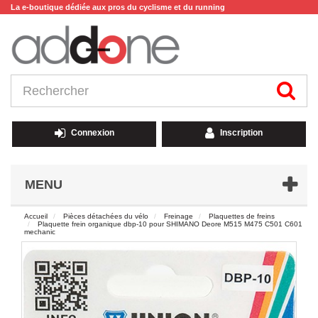
La e-boutique dédiée aux pros du cyclisme et du running
Connexion
Inscription
MENU
Accueil
Pièces détachées du vélo
Freinage
Plaquettes de freins
Plaquette frein organique dbp-10 pour SHIMANO Deore M515 M475 C501 C601
mechanic