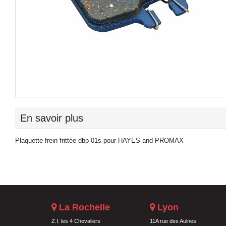
En savoir plus
Plaquette frein frittée dbp-01s pour HAYES and PROMAX
La Rochelle
Lyon
Z.I. les 4 Chevaliers
11A rue des Aulnes