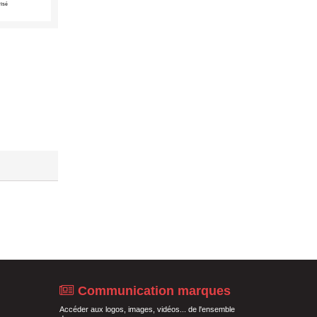
risé
Communication marques
Accéder aux logos, images, vidéos... de l'ensemble