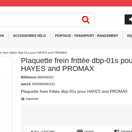
ON
ACCESSOIRES VÉLO
PORTAGE - TRANSPORT - RANGEMENT
EQ
te frein frittée dbp-01s pour HAYES and PROMAX
Plaquette frein frittée dbp-01s po
HAYES and PROMAX
Référence
MW438101
ean13:
8590966381012
Plaquette frein frittée dbp-01s pour HAYES and PROMAX
Imprimer
si vous réglez
Livraison
Paiement 