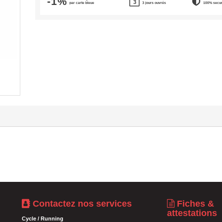
-1%
par carte bleue
3 jours ouvrés
100% secu
Contactez nos services
Fiches &
attestations
Cycle / Running