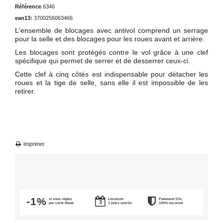
Référence
6346
ean13:
3700256063466
L'ensemble de blocages avec antivol comprend un serrage
pour la selle et des blocages pour les roues avant et arrière.
Les blocages sont protégés contre le vol grâce à une clef
spécifique qui permet de serrer et de desserrer ceux-ci.
Cette clef à cinq côtés est indispensable pour détacher les
roues et la tige de selle, sans elle il est impossible de les
retirer.
Imprimer
-1%
si vous réglez
Livraison
Paiement SSL
par carte bleue
3 jours ouvrés
100% securisé