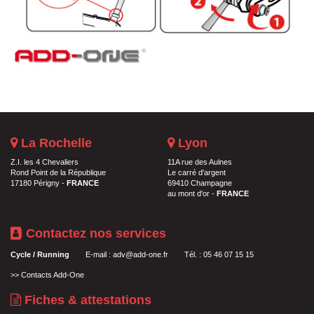
La Rochelle
Lyon
Z.I. les 4 Chevaliers
11A rue des Aulnes
Rond Point de la République
Le carré d'argent
17180 Périgny -
FRANCE
69410 Champagne
au mont d'or -
FRANCE
Contactez nos services
Cycle / Running
E-mail :
adv@add-one.fr
Tél. : 05 46 07 15 15
>>
Contacts Add-One
Fiches & attestations