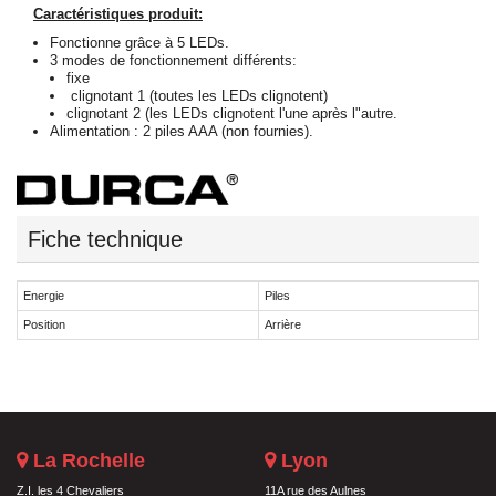
Caractéristiques produit:
Fonctionne grâce à 5 LEDs.
3 modes de fonctionnement différents:
fixe
clignotant 1 (toutes les LEDs clignotent)
clignotant 2 (les LEDs clignotent l'une après l"autre.
Alimentation : 2 piles AAA (non fournies).
Fiche technique
Energie
Piles
Position
Arrière
La Rochelle
Lyon
Z.I. les 4 Chevaliers
11A rue des Aulnes