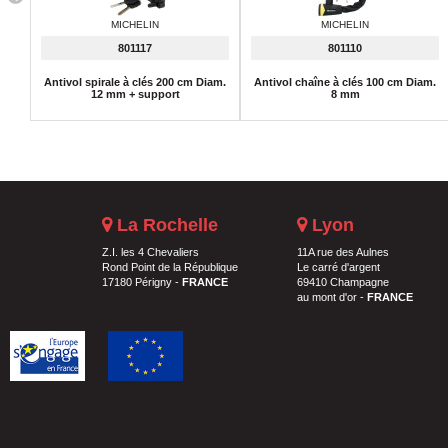
MICHELIN
MICHELIN
801117
801110
Antivol spirale à clés 200 cm Diam.
Antivol chaîne à clés 100 cm Diam.
12 mm + support
8 mm
La Rochelle
Lyon
Z.I. les 4 Chevaliers
11A rue des Aulnes
Rond Point de la République
Le carré d'argent
17180 Périgny -
FRANCE
69410 Champagne
au mont d'or -
FRANCE