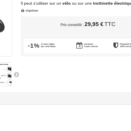
Il peut s'utiliser sur un
vélo
ou sur une
trottinette électriq
Imprimer
29,95 €
TTC
Prix conseillé :
-1%
si vous réglez
Livraison
Paiement 
par carte bleue
3 jours ouvrés
100% secu