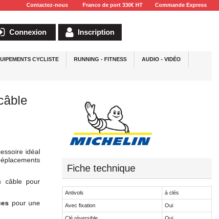
Contactez-nous
Franco de port 330€ HT
Commande Express
Connexion
Inscription
UIPEMENTS CYCLISTE
RUNNING - FITNESS
AUDIO - VIDÉO
câble
essoire idéal
déplacements
Fiche technique
 câble pour
Antivols
à clés
ues
pour une
Avec fixation
Oui
Clé réversible
Oui