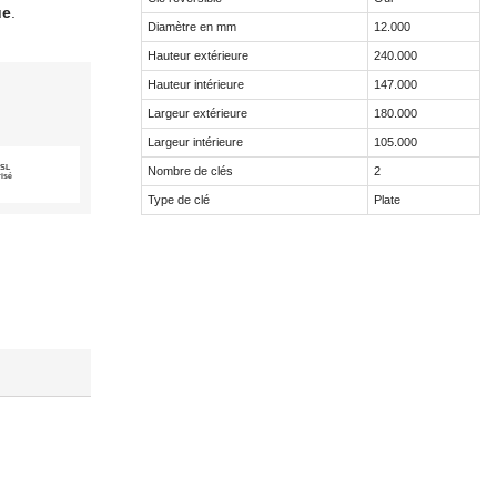
ue
.
Diamètre en mm
12.000
Hauteur extérieure
240.000
Hauteur intérieure
147.000
Largeur extérieure
180.000
Largeur intérieure
105.000
SSL
Nombre de clés
2
risé
Type de clé
Plate