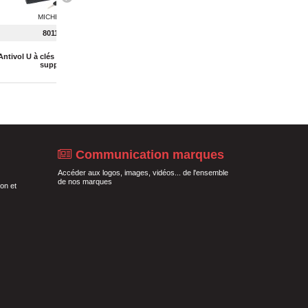
MICHELIN
MICHELIN
801113
801114
Antivol U à clés 170 x 105 mm +
Antivol U à clés 245 x 105 mm +
Antivol
support
support
Communication marques
Accéder aux logos, images, vidéos... de l'ensemble
de nos marques
on et