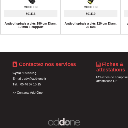
MICHELIN
MICHELIN
801116
801119
Antivol spirale à clés 180 cm Diam.
Antivol spirale à clés 120 cm Diam.
10 mm + support
25 mm
Contactez nos services
Fiches &
attestations
Cycle / Running
Fiches de compositi
E-mail :
adv@add-one.fr
attestations UE
Tél. : 05 46 07 15 15
>>
Contacts Add-One