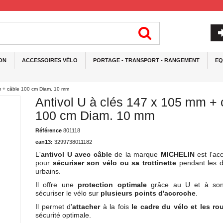
ON
ACCESSOIRES VÉLO
PORTAGE - TRANSPORT - RANGEMENT
EQ
mm + câble 100 cm Diam. 10 mm
Antivol U à clés 147 x 105 mm + 
100 cm Diam. 10 mm
Référence
801118
ean13:
3299738011182
L'
antivol U avec câble
de la marque
MICHELIN
est l'acc
pour
sécuriser son vélo ou sa trottinette
pendant les 
urbains.
Il offre une
protection optimale
grâce au U et à son
sécuriser le vélo sur
plusieurs points d'accroche
.
Il permet d'
attacher
à la fois
le cadre du vélo et les ro
sécurité optimale.