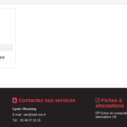
4)x2
Contactez nos services
Fiches &
attestations
Cycle / Running
Fiches de compositi
E-mail :
adv@add-one.fr
attestations UE
Tél. : 05 46 07 15 15