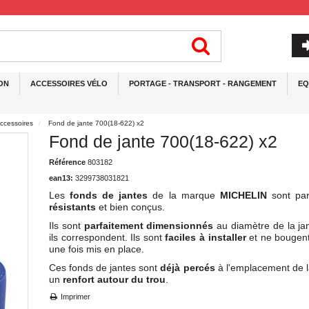
ON
ACCESSOIRES VÉLO
PORTAGE - TRANSPORT - RANGEMENT
EQ
ccessoires
Fond de jante 700(18-622) x2
Fond de jante 700(18-622) x2
Référence
803182
ean13:
3299738031821
Les
fonds de jantes
de la marque
MICHELIN
sont par
résistants
et bien conçus.
Ils sont
parfaitement dimensionnés
au diamètre de la jan
ils correspondent. Ils sont
faciles à installer
et ne bougent
une fois mis en place.
Ces fonds de jantes sont
déjà percés
à l'emplacement de l
un
renfort autour du trou
.
Imprimer