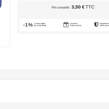
3,50 €
TTC
Prix conseillé :
-1%
si vous réglez
Livraison
Paiement 
par carte bleue
3 jours ouvrés
100% secu