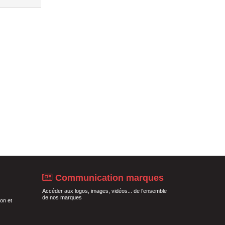
Communication marques
Accéder aux logos, images, vidéos... de l'ensemble
de nos marques
on et