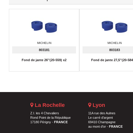
MICHELIN
MICHELIN
803181
803183
Fond de jante 26''(20-559) x2
Fond de jante 27,5''(20-58
La Rochelle
Lyon
Z.I. les 4 Chevaliers
11A rue des Aulnes
Rond Point de la République
Le carré d'argent
17180 Périgny -
FRANCE
69410 Champagne
au mont d'or -
FRANCE