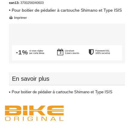
ean13:
3700256040603
• Pour boitier de pédalier à cartouche Shimano et Type ISIS
Imprimer
-1%
si vous réglez
Livraison
Paiement SSL
par carte bleue
3 jours ouvrés
100% securisé
En savoir plus
• Pour boitier de pédalier à cartouche Shimano et Type ISIS