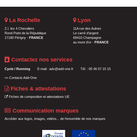
La Rochelle
Lyon
Z.I. les 4 Chevaliers
11A rue des Aulnes
Rond Point de la République
Le carré d'argent
17180 Périgny -
FRANCE
69410 Champagne
au mont d'or -
FRANCE
Contactez nos services
Cycle / Running
E-mail :
adv@add-one.fr
Tél. : 05 46 07 15 15
>>
Contacts Add-One
Fiches & attestations
Fiches de composition et attestations UE
Communication marques
Accéder aux logos, images, vidéos... de l'ensemble de nos marques