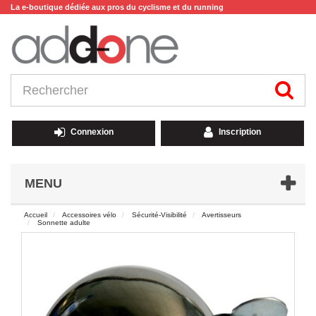
La e-boutique dédiée aux pros du cyclisme et du running
Connexion
Inscription
MENU
Accueil
Accessoires vélo
Sécurité-Visibilité
Avertisseurs
Sonnette adulte