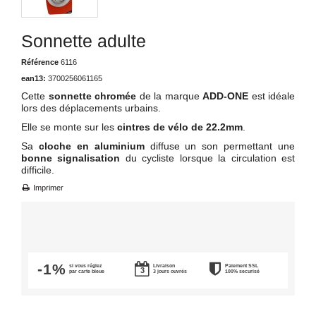
Sonnette adulte
Référence
6116
ean13:
3700256061165
Cette
sonnette chromée
de la marque
ADD-ONE
est idéale
lors des déplacements urbains.
Elle se monte sur les
cintres de vélo de
22.2mm
.
Sa
cloche en aluminium
diffuse un son permettant une
bonne signalisation
du cycliste lorsque la circulation est
difficile.
Imprimer
-1%
si vous réglez
Livraison
Paiement SSL
par carte bleue
3 jours ouvrés
100% securisé