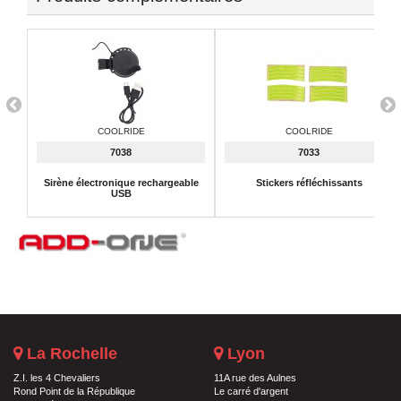
COOLRIDE
COOLRIDE
7038
7033
Sirène électronique rechargeable
Stickers réfléchissants
USB
La Rochelle
Lyon
Z.I. les 4 Chevaliers
11A rue des Aulnes
Rond Point de la République
Le carré d'argent