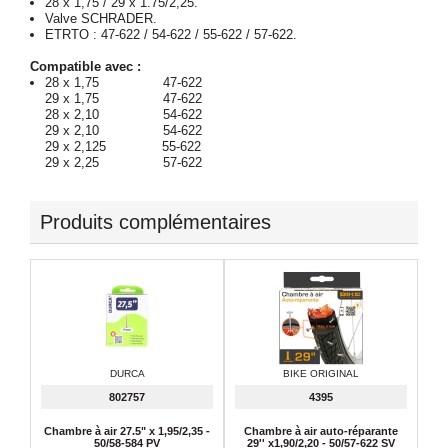
28 x 1,75 / 29 x 1.75/2,25.
Valve SCHRADER.
ETRTO : 47-622 / 54-622 / 55-622 / 57-622.
Compatible avec :
28 x 1,75 47-622
29 x 1,75 47-622
28 x 2,10 54-622
29 x 2,10 54-622
29 x 2,125 55-622
29 x 2,25 57-622
Produits complémentaires
DURCA
BIKE ORIGINAL
802757
4395
Chambre à air 27.5" x 1,95/2,35 -
Chambre à air auto-réparante
50/58-584 PV
29'' x1,90/2,20 - 50/57-622 SV