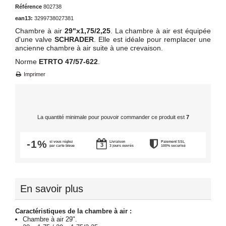
Référence
802738
ean13:
3299738027381
Chambre à air
29"x1,75/2,25
. La chambre à air est équipée
d'une valve
SCHRADER
. Elle est idéale pour remplacer une
ancienne chambre à air suite à une crevaison.
Norme
ETRTO 47/57-622
.
Imprimer
La quantité minimale pour pouvoir commander ce produit est
7
-1%
si vous réglez
Livraison
Paiement SSL
par carte bleue
3 jours ouvrés
100% securisé
En savoir plus
Caractéristiques de la chambre à air :
Chambre à air 29".