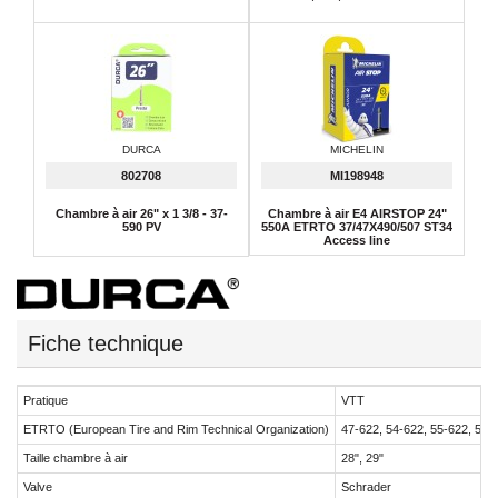
DURCA
MICHELIN
802708
MI198948
Chambre à air 26" x 1 3/8 - 37-
Chambre à air E4 AIRSTOP 24"
590 PV
550A ETRTO 37/47X490/507 ST34
Access line
Fiche technique
Pratique
VTT
ETRTO (European Tire and Rim Technical Organization)
47-622, 54-622, 55-622, 57-
Taille chambre à air
28", 29"
Valve
Schrader