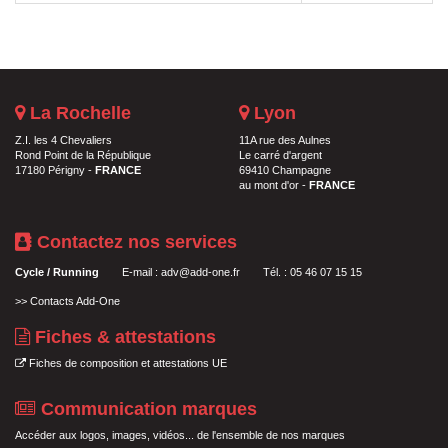
La Rochelle
Lyon
Z.I. les 4 Chevaliers
11A rue des Aulnes
Rond Point de la République
Le carré d'argent
17180 Périgny -
FRANCE
69410 Champagne
au mont d'or -
FRANCE
Contactez nos services
Cycle / Running
E-mail :
adv@add-one.fr
Tél. : 05 46 07 15 15
>>
Contacts Add-One
Fiches & attestations
Fiches de composition et attestations UE
Communication marques
Accéder aux logos, images, vidéos... de l'ensemble de nos marques