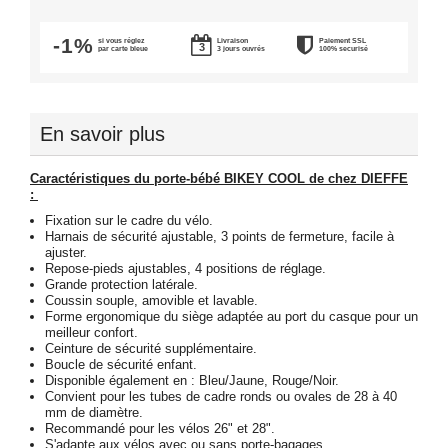
-1%
si vous réglez
Livraison
Paiement SSL
par carte bleue
3 jours ouvrés
100% securisé
En savoir plus
Caractéristiques du porte-bébé BIKEY COOL de chez DIEFFE
:
Fixation sur le cadre du vélo.
Harnais de sécurité ajustable, 3 points de fermeture, facile à
ajuster.
Repose-pieds ajustables, 4 positions de réglage.
Grande protection latérale.
Coussin souple, amovible et lavable.
Forme ergonomique du siège adaptée au port du casque pour un
meilleur confort.
Ceinture de sécurité supplémentaire.
Boucle de sécurité enfant.
Disponible également en : Bleu/Jaune, Rouge/Noir.
Convient pour les tubes de cadre ronds ou ovales de 28 à 40
mm de diamètre.
Recommandé pour les vélos 26" et 28".
S'adapte aux vélos avec ou sans porte-bagages.