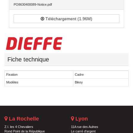
PO8630400089-Notice.pdf
Téléchargement (1.96M)
Fiche technique
Fixation
Cadre
Modèles
Bikey
La Rochelle
Lyon
Z.I. les 4 Chevaliers
11A rue des Aulnes
Rond Point de la République
Le carré d'argent