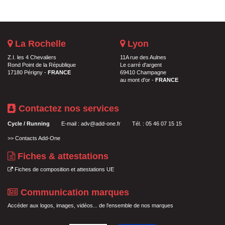
La Rochelle
Lyon
Z.I. les 4 Chevaliers
11A rue des Aulnes
Rond Point de la République
Le carré d'argent
17180 Périgny -
FRANCE
69410 Champagne
au mont d'or -
FRANCE
Contactez nos services
Cycle / Running
E-mail :
adv@add-one.fr
Tél. : 05 46 07 15 15
>>
Contacts Add-One
Fiches & attestations
Fiches de composition et attestations UE
Communication marques
Accéder aux logos, images, vidéos... de l'ensemble de nos marques