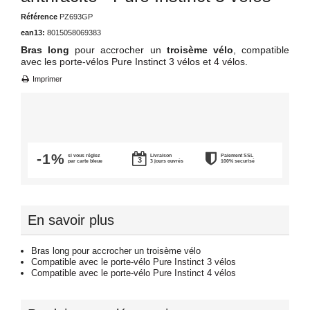
Référence
PZ693GP
ean13:
8015058069383
Bras long
pour accrocher un
troisème vélo
, compatible
avec les
porte-vélos Pure Instinct 3 vélos
et
4 vélos
.
Imprimer
-1%
si vous réglez
Livraison
Paiement SSL
par carte bleue
3 jours ouvrés
100% securisé
En savoir plus
Bras long pour accrocher un troisème vélo
Compatible avec le porte-vélo Pure Instinct 3 vélos
Compatible avec le porte-vélo Pure Instinct 4 vélos