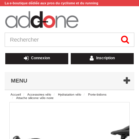
La e-boutique dédiée aux pros du cyclisme et du running
Connexion
Inscription
MENU
Accueil
Accessoires vélo
Hydratation vélo
Porte-bidons
Attache silicone vélo noire