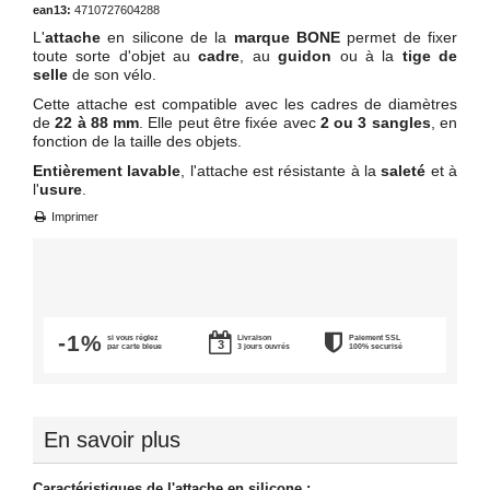
ean13:
4710727604288
L'
attache
en silicone de la
marque BONE
permet de fixer
toute sorte d'objet au
cadre
, au
guidon
ou à la
tige de
selle
de son vélo.
Cette attache est compatible avec les cadres de diamètres
de
22 à 88 mm
. Elle peut être fixée avec
2 ou 3 sangles
, en
fonction de la taille des objets.
Entièrement lavable
, l'attache est résistante à la
saleté
et à
l'
usure
.
Imprimer
-1%
si vous réglez
Livraison
Paiement SSL
par carte bleue
3 jours ouvrés
100% securisé
En savoir plus
Caractéristiques de l'attache en silicone :