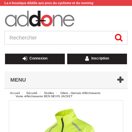
La e-boutique dédiée aux pros du cyclisme et du running
Connexion
Inscription
MENU
Accueil
Sécurité
Textiles
Gilets - Harnais réfléchissants
Veste réfléchissante BEN NEVIS JACKET