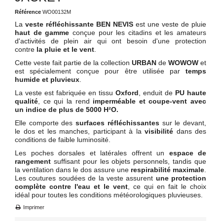
Référence
WO00132M
La
veste réfléchissante BEN NEVIS
est une veste de pluie
haut de gamme
conçue pour les citadins et les amateurs
d'activités de plein air qui ont besoin d'une protection
contre
la pluie et le vent
.
Cette veste fait partie de la collection
URBAN
de
WOWOW
et
est spécialement conçue pour être utilisée par
temps
humide et pluvieux
.
La veste est fabriquée en tissu
Oxford
, enduit de
PU haute
qualité
, ce qui la rend
imperméable et coupe-vent avec
un indice de plus de 5000 H²O.
Elle comporte des
surfaces réfléchissantes
sur le devant,
le dos et les manches, participant à la
visibilité
dans des
conditions de faible luminosité.
Les poches dorsales et latérales offrent un
espace de
rangement
suffisant pour les objets personnels, tandis que
la ventilation dans le dos assure une
respirabilité maximale
.
Les coutures soudées de la veste assurent
une protection
complète contre l'eau et le vent
, ce qui en fait le choix
idéal pour toutes les conditions météorologiques pluvieuses.
Imprimer