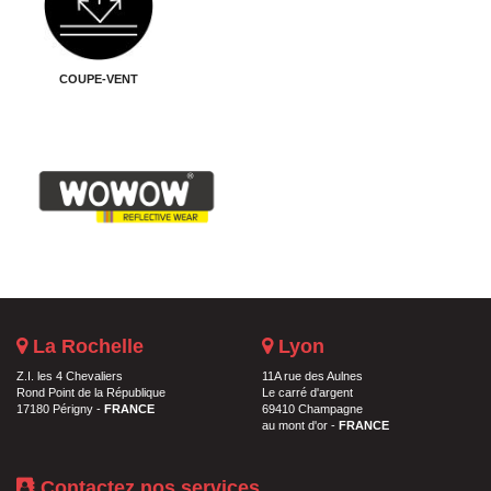
COUPE-VENT
La Rochelle
Lyon
Z.I. les 4 Chevaliers
11A rue des Aulnes
Rond Point de la République
Le carré d'argent
17180 Périgny -
FRANCE
69410 Champagne
au mont d'or -
FRANCE
Contactez nos services