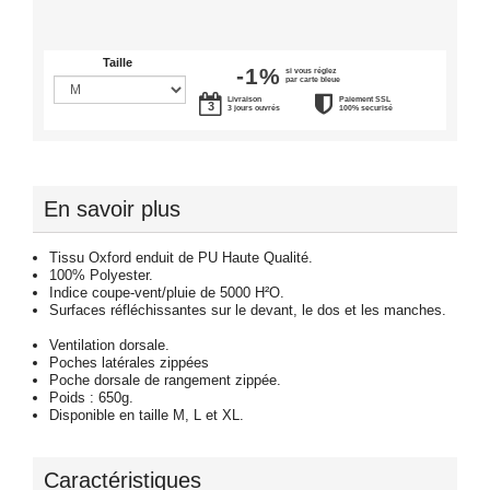
Taille
-1%
si vous réglez
par carte bleue
Livraison
Paiement SSL
3 jours ouvrés
100% securisé
En savoir plus
Tissu Oxford enduit de PU Haute Qualité.
100% Polyester.
Indice coupe-vent/pluie de 5000 H²O.
Surfaces réfléchissantes sur le devant, le dos et les manches.
Ventilation dorsale.
Poches latérales zippées
Poche dorsale de rangement zippée.
Poids : 650g.
Disponible en taille M, L et XL.
Caractéristiques