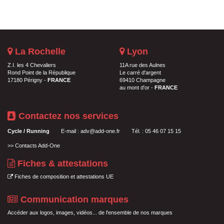
La Rochelle
Lyon
Z.I. les 4 Chevaliers
11A rue des Aulnes
Rond Point de la République
Le carré d'argent
17180 Périgny -
FRANCE
69410 Champagne
au mont d'or -
FRANCE
Contactez nos services
Cycle / Running
E-mail :
adv@add-one.fr
Tél. : 05 46 07 15 15
>>
Contacts Add-One
Fiches & attestations
Fiches de composition et attestations UE
Communication marques
Accéder aux logos, images, vidéos... de l'ensemble de nos marques