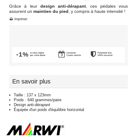
Grâce à leur
design anti-dérapant
, ces pédales vous
assurent un
maintien du pied
, y compris à haute intensité !
Imprimer
-1%
si vous réglez
Livraison
Paiement SSL
par carte bleue
3 jours ouvrés
100% securisé
En savoir plus
Taille : 137 x 123mm
Poids : 640 grammes/paire
Design anti-dérapant
Équipée d'un poids d'équilibre horizontal