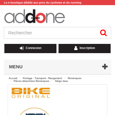
La e-boutique dédiée aux pros du cyclisme et du running
Connexion
Inscription
MENU
Accueil
Portage - Transport - Rangement
Remorques
Pièces détachées Remorques
Siège tissu