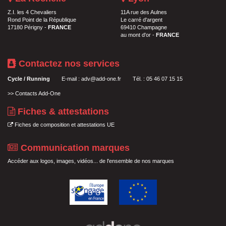
Z.I. les 4 Chevaliers
11A rue des Aulnes
Rond Point de la République
Le carré d'argent
17180 Périgny -
FRANCE
69410 Champagne
au mont d'or -
FRANCE
Contactez nos services
Cycle / Running
E-mail :
adv@add-one.fr
Tél. : 05 46 07 15 15
>>
Contacts Add-One
Fiches & attestations
Fiches de composition et attestations UE
Communication marques
Accéder aux logos, images, vidéos... de l'ensemble de nos marques