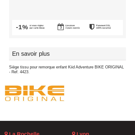
-1%
si vous réglez
Livraison
Paiement SSL
par carte bleue
3 jours ouvrés
100% securisé
En savoir plus
Siège tissu pour remorque enfant Kiid Adventure BIKE ORIGINAL
- Ref. 4423.
La Rochelle
Lyon