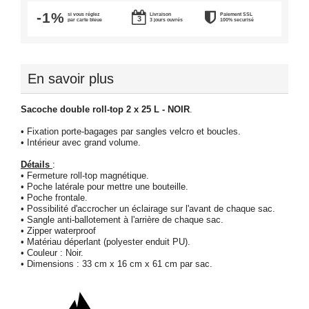
-1%
si vous réglez
Livraison
Paiement SSL
par carte bleue
3 jours ouvrés
100% securisé
En savoir plus
Sacoche double roll-top 2 x 25 L - NOIR
.
• Fixation porte-bagages par sangles velcro et boucles.
• Intérieur avec grand volume.
Détails
:
• Fermeture roll-top magnétique.
• Poche latérale pour mettre une bouteille.
• Poche frontale.
• Possibilité d'accrocher un éclairage sur l'avant de chaque sac.
• Sangle anti-ballotement à l'arrière de chaque sac.
• Zipper waterproof
• Matériau déperlant (polyester enduit PU).
• Couleur : Noir.
• Dimensions : 33 cm x 16 cm x 61 cm par sac.