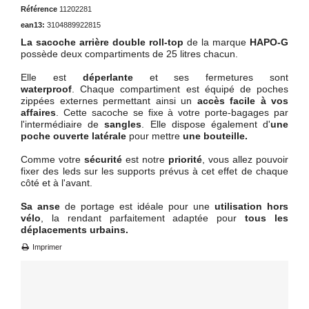
Référence
11202281
ean13:
3104889922815
La sacoche arrière double roll-top
de la marque
HAPO-G
possède deux compartiments de 25 litres chacun.
Elle est
déperlante
et ses fermetures sont
waterproof
. Chaque compartiment est équipé de poches
zippées externes permettant ainsi un
accès facile
à vos
affaires
. Cette sacoche se fixe à votre porte-bagages par
l'intermédiaire de
sangles
. Elle dispose également d'
une
poche ouverte latérale
pour mettre
une bouteille.
Comme votre
sécurité
est notre
priorité
, vous allez pouvoir
fixer des leds sur les supports prévus à cet effet de chaque
côté et à l'avant.
Sa anse
de portage est idéale pour une
utilisation hors
vélo
, la rendant parfaitement adaptée pour
tous les
déplacements urbains.
Imprimer