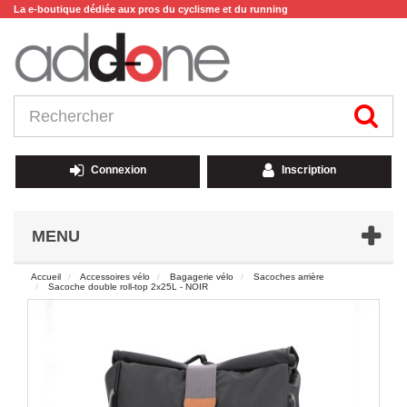
La e-boutique dédiée aux pros du cyclisme et du running
Connexion
Inscription
MENU
Accueil
Accessoires vélo
Bagagerie vélo
Sacoches arrière
Sacoche double roll-top 2x25L - NOIR