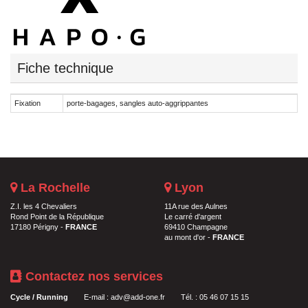
Fiche technique
Fixation
porte-bagages, sangles auto-aggrippantes
La Rochelle
Lyon
Z.I. les 4 Chevaliers
11A rue des Aulnes
Rond Point de la République
Le carré d'argent
17180 Périgny -
FRANCE
69410 Champagne
au mont d'or -
FRANCE
Contactez nos services
Cycle / Running
E-mail :
adv@add-one.fr
Tél. : 05 46 07 15 15