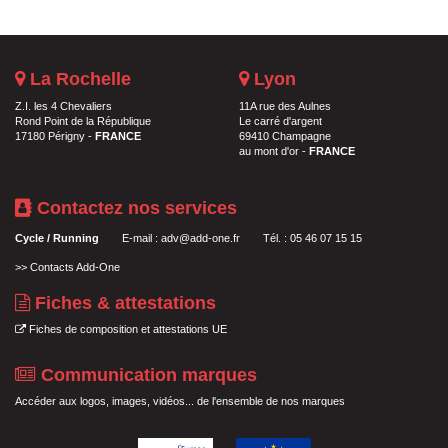
La Rochelle
Lyon
Z.I. les 4 Chevaliers
11A rue des Aulnes
Rond Point de la République
Le carré d'argent
17180 Périgny -
FRANCE
69410 Champagne
au mont d'or -
FRANCE
Contactez nos services
Cycle / Running
E-mail :
adv@add-one.fr
Tél. : 05 46 07 15 15
>>
Contacts Add-One
Fiches & attestations
Fiches de composition et attestations UE
Communication marques
Accéder aux logos, images, vidéos... de l'ensemble de nos marques