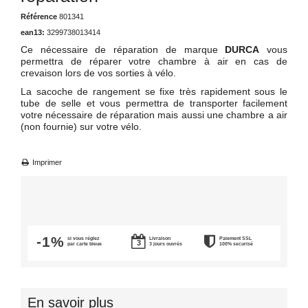
Référence
801341
ean13:
3299738013414
Ce nécessaire de réparation de marque
DURCA
vous
permettra de réparer votre chambre à air en cas de
crevaison lors de vos sorties à vélo.
La sacoche de rangement se fixe très rapidement sous le
tube de selle et vous permettra de transporter facilement
votre nécessaire de réparation mais aussi une chambre a air
(non fournie) sur votre vélo.
Imprimer
-1%
si vous réglez
Livraison
Paiement SSL
par carte bleue
3 jours ouvrés
100% securisé
En savoir plus