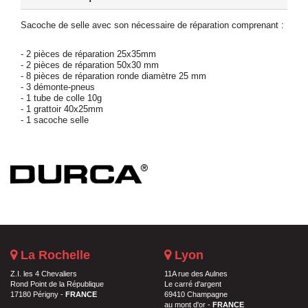
Sacoche de selle avec son nécessaire de réparation comprenant :
- 2 pièces de réparation 25x35mm
- 2 pièces de réparation 50x30 mm
- 8 pièces de réparation ronde diamètre 25 mm
- 3 démonte-pneus
- 1 tube de colle 10g
- 1 grattoir 40x25mm
- 1 sacoche selle
La Rochelle
Lyon
Z.I. les 4 Chevaliers
11A rue des Aulnes
Rond Point de la République
Le carré d'argent
17180 Périgny -
FRANCE
69410 Champagne
au mont d'or -
FRANCE