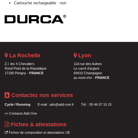
Cartouche rechargeable : non
La Rochelle
Lyon
Z.I. les 4 Chevaliers
11A rue des Aulnes
Rond Point de la République
Le carré d'argent
17180 Périgny -
FRANCE
69410 Champagne
au mont d'or -
FRANCE
Contactez nos services
Cycle / Running
E-mail :
adv@add-one.fr
Tél. : 05 46 07 15 15
>>
Contacts Add-One
Fiches & attestations
Fiches de composition et attestations UE