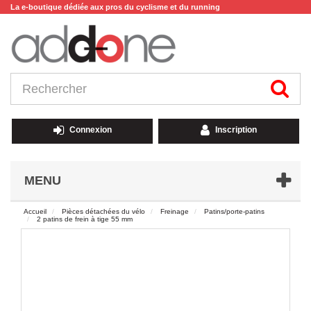
La e-boutique dédiée aux pros du cyclisme et du running
Connexion
Inscription
MENU
Accueil
Pièces détachées du vélo
Freinage
Patins/porte-patins
2 patins de frein à tige 55 mm