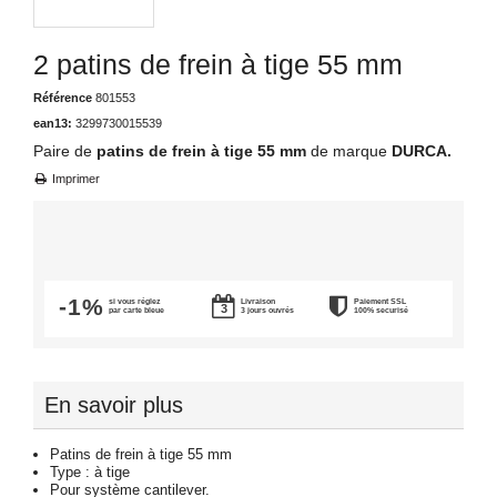
2 patins de frein à tige 55 mm
Référence
801553
ean13:
3299730015539
Paire de
patins de frein à tige 55 mm
de marque
DURCA.
Imprimer
-1%
si vous réglez
Livraison
Paiement SSL
par carte bleue
3 jours ouvrés
100% securisé
En savoir plus
Patins de frein à tige 55 mm
Type : à tige
Pour système cantilever.