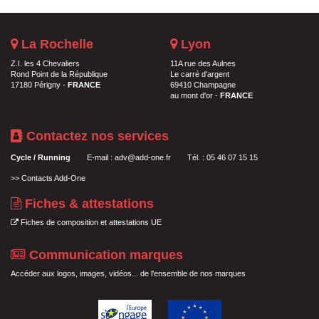
La Rochelle
Lyon
Z.I. les 4 Chevaliers
11A rue des Aulnes
Rond Point de la République
Le carré d'argent
17180 Périgny -
FRANCE
69410 Champagne
au mont d'or -
FRANCE
Contactez nos services
Cycle / Running
E-mail :
adv@add-one.fr
Tél. : 05 46 07 15 15
>>
Contacts Add-One
Fiches & attestations
Fiches de composition et attestations UE
Communication marques
Accéder aux logos, images, vidéos... de l'ensemble de nos marques