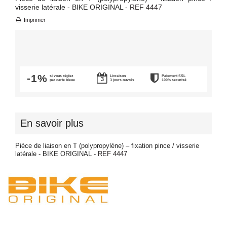
visserie latérale - BIKE ORIGINAL -
REF 4447
Imprimer
-1%
si vous réglez
Livraison
Paiement SSL
par carte bleue
3 jours ouvrés
100% securisé
En savoir plus
Pièce de liaison en T (polypropylène) – fixation pince / visserie
latérale - BIKE ORIGINAL -
REF 4447