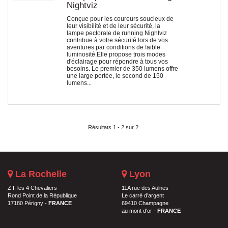
Nightviz
Conçue pour les coureurs soucieux de
leur visibilité et de leur sécurité, la
lampe pectorale de running Nightviz
contribue à votre sécurité lors de vos
aventures par conditions de faible
luminosité.Elle propose trois modes
d'éclairage pour répondre à tous vos
besoins. Le premier de 350 lumens offre
une large portée, le second de 150
lumens...
Résultats 1 - 2 sur 2.
La Rochelle
Lyon
Z.I. les 4 Chevaliers
11A rue des Aulnes
Rond Point de la République
Le carré d'argent
17180 Périgny -
FRANCE
69410 Champagne
au mont d'or -
FRANCE