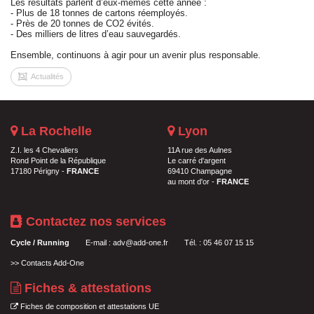
Les résultats parlent d’eux-mêmes cette année :
- Plus de 18 tonnes de cartons réemployés.
- Près de 20 tonnes de CO2 évités.
- Des milliers de litres d’eau sauvegardés.
Ensemble, continuons à agir pour un avenir plus responsable.
Actualités
La Rochelle
Lyon
Z.I. les 4 Chevaliers
11A rue des Aulnes
Rond Point de la République
Le carré d'argent
17180 Périgny -
FRANCE
69410 Champagne
au mont d'or -
FRANCE
Contactez nos services
Cycle / Running
E-mail :
adv@add-one.fr
Tél. : 05 46 07 15 15
>>
Contacts Add-One
Fiches & attestations
Fiches de composition et attestations UE