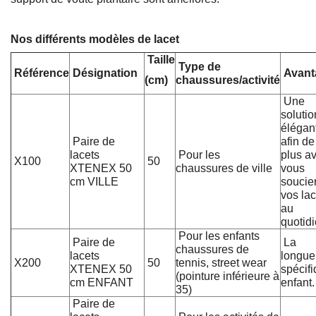
Nos différents modèles de lacet
Taille
Type de
Référence
Désignation
Avant
(cm)
chaussures/activité
Une
solutio
élégan
Paire de
afin de
lacets
Pour les
plus av
X100
50
XTENEX 50
chaussures de ville
vous
cm VILLE
soucie
vos lac
au
quotidi
Pour les enfants
Paire de
La
chaussures de
lacets
longue
X200
50
tennis, street wear
XTENEX 50
spécif
(pointure inférieure à
cm ENFANT
enfant.
35)
Paire de