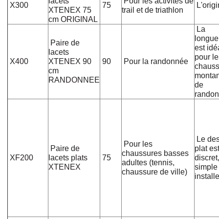
lacets
Pour les activités de
X300
75
L'origi
XTENEX 75
trail et de triathlon
cm ORIGINAL
La
longue
Paire de
est idé
lacets
pour le
X400
XTENEX 90
90
Pour la randonnée
chauss
cm
montan
RANDONNEE
de
randon
Le des
Pour les
Paire de
plat es
chaussures basses
XF200
lacets plats
75
discret
adultes (tennis,
XTENEX
simple
chaussure de ville)
installe