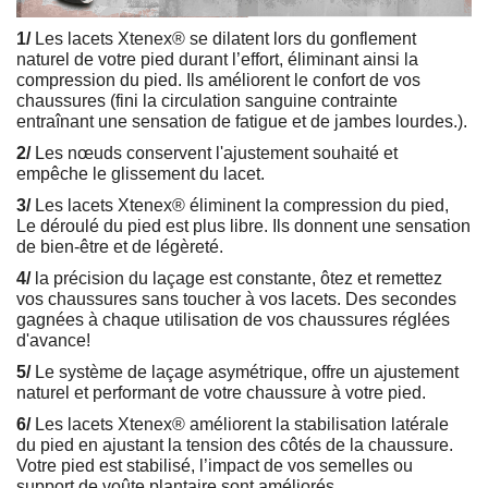
1/
Les lacets Xtenex® se dilatent lors du gonflement
naturel de votre pied durant l’effort, éliminant ainsi la
compression du pied. Ils améliorent le confort de vos
chaussures (fini la circulation sanguine contrainte
entraînant une sensation de fatigue et de jambes lourdes.).
2/
Les nœuds conservent l'ajustement souhaité et
empêche le glissement du lacet.
3/
Les lacets Xtenex® éliminent la compression du pied,
Le déroulé du pied est plus libre. Ils donnent une sensation
de bien-être et de légèreté.
4/
la précision du laçage est constante, ôtez et remettez
vos chaussures sans toucher à vos lacets. Des secondes
gagnées à chaque utilisation de vos chaussures réglées
d'avance!
5/
Le système de laçage asymétrique, offre un ajustement
naturel et performant de votre chaussure à votre pied.
6/
Les lacets Xtenex® améliorent la stabilisation latérale
du pied en ajustant la tension des côtés de la chaussure.
Votre pied est stabilisé, l’impact de vos semelles ou
support de voûte plantaire sont améliorés.