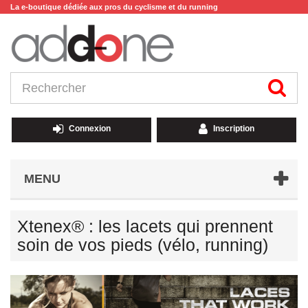
La e-boutique dédiée aux pros du cyclisme et du running
Connexion
Inscription
MENU
Xtenex® : les lacets qui prennent
soin de vos pieds (vélo, running)