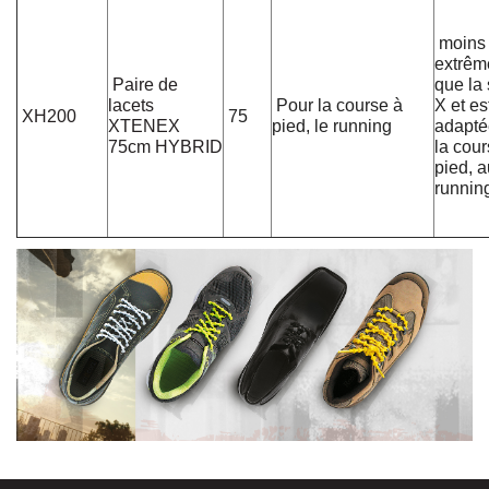
moins
extrêm
Paire de
que la 
lacets
Pour la course à
X et es
XH200
75
XTENEX
pied, le running
adapté
75cm HYBRID
la cour
pied, a
runnin